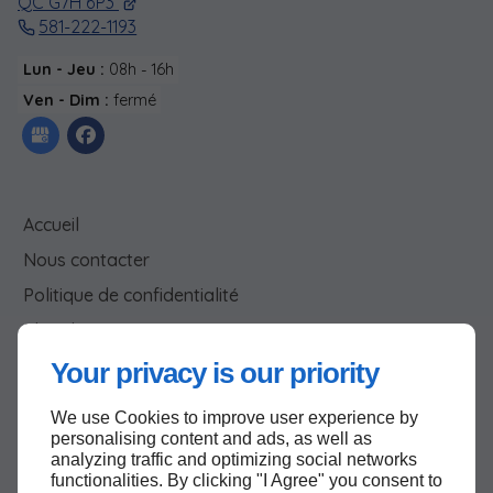
QC G7H 6P3
581-222-1193
Lun - Jeu :
08h - 16h
Ven - Dim :
fermé
Accueil
Nous contacter
Politique de confidentialité
Plan du site
Your privacy is our priority
We use Cookies to improve user experience by
Haut de page
personalising content and ads, as well as
analyzing traffic and optimizing social networks
functionalities. By clicking "I Agree" you consent to