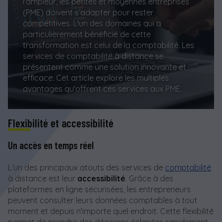
l'ampleur, les petites et moyennes entreprises
(PME) doivent s’adapter pour rester
compétitives. L'un des domaines qui a
particulièrement bénéficié de cette
transformation est celui de la comptabilité. Les
services de comptabilité à distance se
présentent comme une solution innovante et
efficace. Cet article explore les multiples
avantages qu'offrent ces services aux PME.
Flexibilité et accessibilité
Un accès en temps réel
L’un des principaux atouts des services de
comptabilité
à distance est leur
accessibilité
. Grâce à des
plateformes en ligne sécurisées, les entrepreneurs
peuvent consulter leurs données comptables à tout
moment et depuis n'importe quel endroit. Cette flexibilité
permet de prendre des décisions éclairées rapidement,