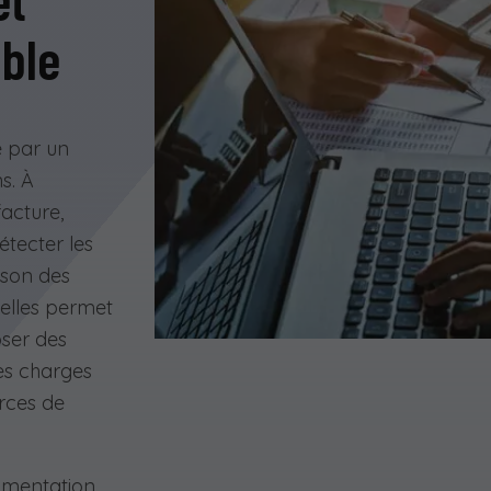
ble
par un
s. À
acture,
tecter les
ison des
éelles permet
oser des
les charges
urces de
umentation