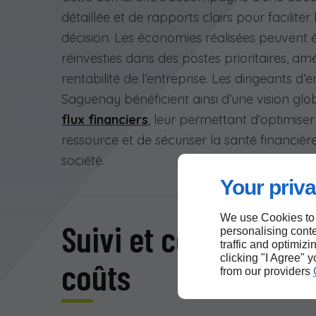
détaillée et de rapports clairs pour faciliter 
décision. Les économies réalisées peuvent 
réinvesties dans des postes prioritaires, amé
rentabilité de l’entreprise. Les dirigeants d’
Saguenay bénéficient ainsi d’une vision glob
flux financiers
, leur permettant d’optimise
ressource et de sécuriser la santé financièr
société.
Your priva
We use Cookies to
Suivi et contrôle des
personalising conte
traffic and optimizi
clicking "I Agree" 
coûts
from our providers