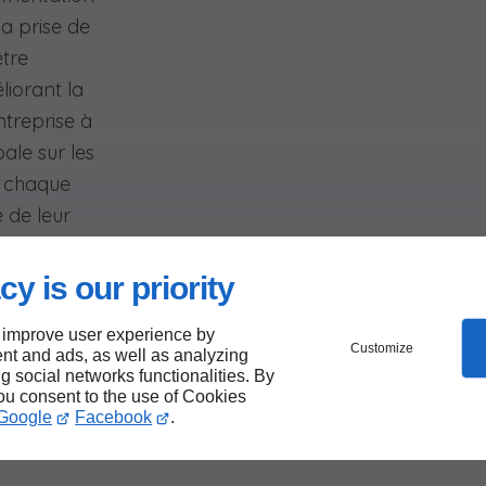
la prise de
être
liorant la
entreprise à
ale sur les
r chaque
e de leur
cy is our priority
 improve user experience by
Customize
nt and ads, as well as analyzing
ng social networks functionalities. By
you consent to the use of Cookies
Google
Facebook
.