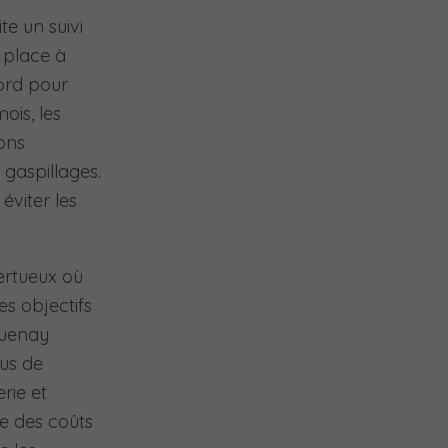
te un suivi
 place à
ord pour
ois, les
ons
 gaspillages.
éviter les
ertueux où
es objectifs
aguenay
lus de
erie et
ce des coûts