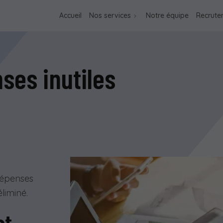
Accueil
Nos services
Notre équipe
Recrute
ses inutiles
t
dépenses
éliminé.
et