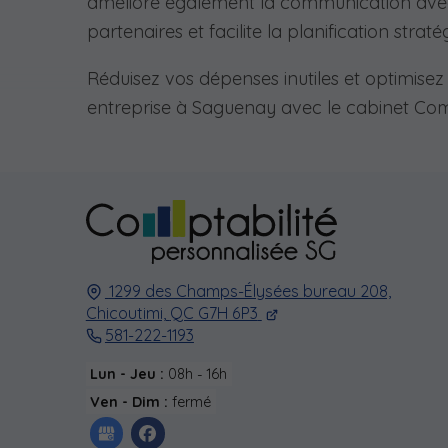
améliore également la communication ave
partenaires et facilite la planification straté
Réduisez vos dépenses inutiles et optimisez
entreprise à Saguenay avec le cabinet Com
1299 des Champs-Élysées bureau 208,
Chicoutimi,
QC G7H 6P3
581-222-1193
Lun - Jeu :
08h - 16h
Ven - Dim :
fermé