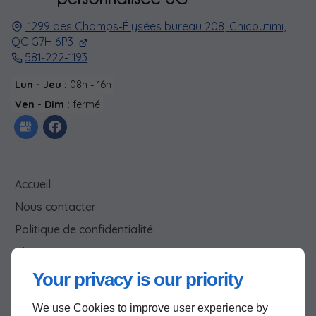
1299 des Champs-Élysées bureau 208,
Chicoutimi,
QC G7H 6P3
581-222-1193
Lun - Jeu :
08h - 16h
Ven - Dim :
fermé
Accueil
Nous contacter
Politique de confidentialité
Plan du site
Your privacy is our priority
We use Cookies to improve user experience by
Haut de page