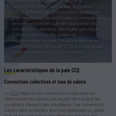
construction au Québec, régie par la
Commission de la construction du Québec
(CCQ), présente des particularités qui méritent
d’être examinées en profondeur. La complexité
de cette gestion découle de l’application de
conventions collectives, des règles spécifiques
à chaque métier et des exigences
réglementaires strictes. Cet article explore les
caractéristiques de la paie CCQ et propose des
stratégies efficaces pour la maîtriser.
Les caractéristiques de la paie CCQ
Conventions collectives et taux de salaire
La
CCQ
négocie des conventions collectives qui
déterminent les salaires, les heures de travail et les
conditions d’emploi des travailleurs. Ces conventions
varient selon le secteur d'activité (bâtiment ou génie
civil) et peuvent inclure des éléments tels que des