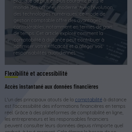
pratique de plus en plus courante dans le
monde des affaires moderne. Avec l'évolution
des technologies numériques, ce mode de
gestion comptable offre des avantages
considérables, notamment en termes de gain
de temps. Cet article explore comment la
comptabilité à distance peut contribuer à
optimiser votre efficacité et à alléger vos
responsabilités quotidiennes.
Flexibilité et accessibilité
Accès instantané aux données financières
L'un des principaux atouts de la
comptabilité
à distance
est l'accessibilité des informations financières en temps
réel. Grâce à des plateformes de comptabilité en ligne,
les entrepreneurs et les responsables financiers
peuvent consulter leurs données depuis n'importe quel
endroit, à tout moment. Cela élimine le besoin de se